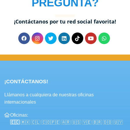
PREGUNTA?
¡Contáctanos por tu red social favorita!
¡CONTÁCTANOS!
Llámanos a cualquiera de nuestras oficinas
internacionales
Oficinas:
🇪🇨
🇲🇽
🇨🇱
🇨🇴
🇵🇪
🇦🇷
🇺🇸 🇻🇪 🇧🇷 🇩🇴 🇺🇾